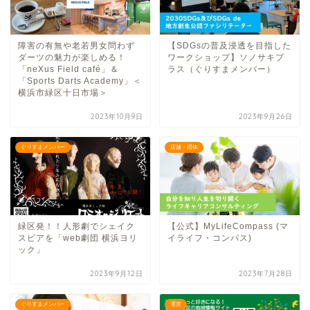
障害の有無や老若男女問わず
【SDGsの普及浸透を目指した
ダーツの魅力が楽しめる！
ワークショップ】ソノサキプ
「neXus Field café」＆
ラス（ぐりすまメンバー）
「Sports Darts Academy」＜
横浜市緑区十日市場＞
2023年10月9日
2023年9月26日
ぐりすまメンバー
店舗・団体
緑区発！！人形劇でシェイク
【公式】MyLifeCompass (マ
スピアを「web劇団 横浜ヨリ
イライフ・コンパス)
ック」
2023年9月12日
2023年7月28日
ぐりすまメンバー
運営