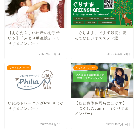
【あなたらしい出産のお手伝
「ぐりすま」でまず最初に読
いを】「みどり助産院」（ぐ
んで欲しいオススメ 7選！
りすまメンバー）
2022年11月14日
2022年4月30日
ぐりすまメンバー
ぐりすまメンバー
いぬのトレーニングPhilia（ぐ
【心と身体を同時にほぐす】
りすまメンバー）
「ほぐしのJun's」（ぐりすま
メンバー）
2022年4月18日
2022年2月14日