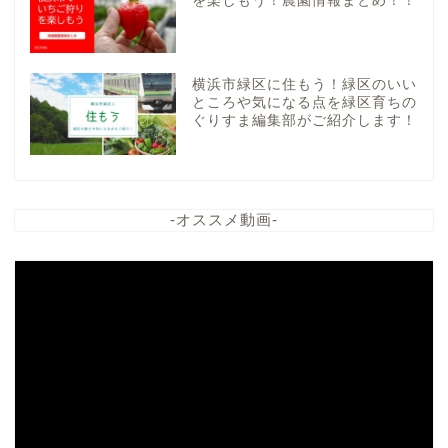
を楽しもう！農園情報まとめ！！
横浜市緑区に住もう！緑区のいい
ところや気になる点を緑区育ちの
ぐりすま編集部がご紹介します！
-オススメ動画-
動
画
プ
レ
ー
ヤ
ー