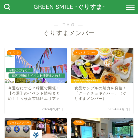
GREEN SMILE -ぐりすま-
― TAG ―
ぐりすまメンバー
イベント
ぐりすまメンバー
今週なにする？緑区で開催！
食品サンプルの魅力を発信！
【今週】のイベント情報まと
「グー☆チョキ☆パー」（ぐ
め！！＜横浜市緑区エリア＞
りすまメンバー）
2024年5月5日
2024年4月7日
SDGs
ぐりすまメンバー