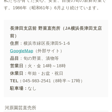
私たちが育てた安心、安全、自慢の旬の新鮮野菜で
す。1986年（昭和61年）6月より続けています。
長津田支店前 野菜直売所（JA横浜長津田支店
前）
住所
：横浜市緑区長津田5-1-6
GoogleMap
（外部サイト）
品目
：旬の野菜、漬物等
営業日：
火・金 14時～18時
休業日
：年始・お盆・祝日
TEL：
045-983-2541（8時半～17時）
駐車場：
なし
河原園芸直売所