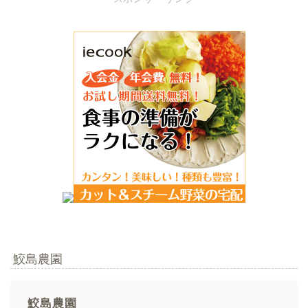
鮫島農園
鮫島農園