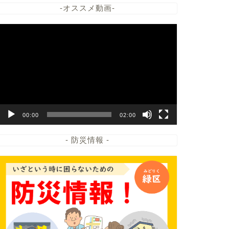
-オススメ動画-
動
画
プ
レ
ー
ヤ
ー
00:00
02:00
- 防災情報 -