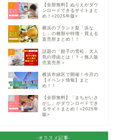
【全部無料】ぬりえがダウ
1
ンロードできるサイトまと
め！<2025年版>
横浜のブランド梨「浜な
2
し」の種類や特徴・買える
直売所まとめ！！
話題の「餃子の雪松」大人
3
気の理由とは！？＜無人販
売直売所＞
横浜市緑区で開催！今月の
4
【イベント情報】まと
め！！
【全部無料】「まちがいさ
5
がし」がダウンロードでき
るサイトまとめ！<2025年
版>
-オススメ記事-