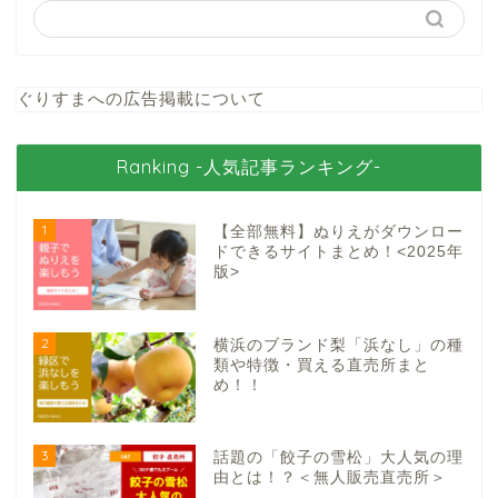
ぐりすまへの広告掲載について
Ranking -人気記事ランキング-
1
【全部無料】ぬりえがダウンロー
ドできるサイトまとめ！<2025年
版>
2
横浜のブランド梨「浜なし」の種
類や特徴・買える直売所まと
め！！
3
話題の「餃子の雪松」大人気の理
由とは！？＜無人販売直売所＞