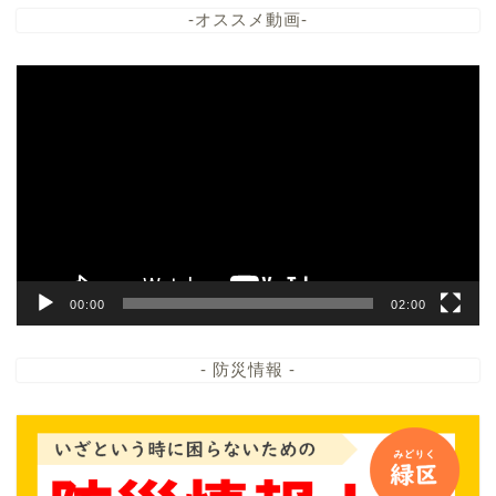
-オススメ動画-
動
画
プ
レ
ー
ヤ
ー
00:00
02:00
- 防災情報 -