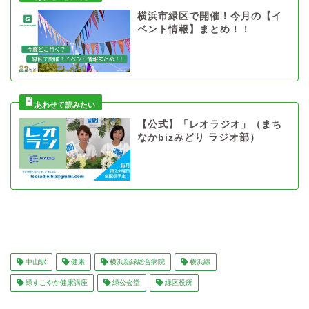
横浜市緑区で開催！今月の【イ
ベント情報】まとめ！！
【公式】「レオラジオ」（まち
なかbizみどり ラジオ部）
中山駅
健康
横浜新緑総合病院
横浜線
緑すこやか健康講座
緑公会堂
緑区役所