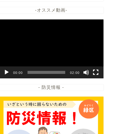
-オススメ動画-
動
画
プ
レ
ー
ヤ
ー
00:00
02:00
- 防災情報 -