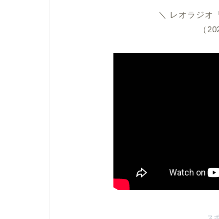
＼ レオラジオ「Y
（20
ス