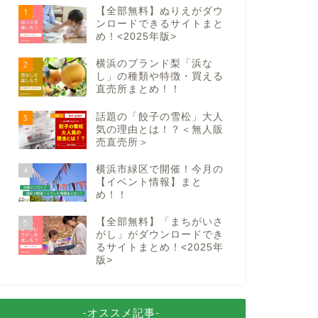
【全部無料】ぬりえがダウ
1
ンロードできるサイトまと
め！<2025年版>
横浜のブランド梨「浜な
2
し」の種類や特徴・買える
直売所まとめ！！
話題の「餃子の雪松」大人
3
気の理由とは！？＜無人販
売直売所＞
横浜市緑区で開催！今月の
4
【イベント情報】まと
め！！
【全部無料】「まちがいさ
5
がし」がダウンロードでき
るサイトまとめ！<2025年
版>
-オススメ記事-