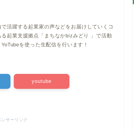
内で活躍する起業家の声
などをお届けしていく
コ
ある
起業支援拠点「まちなかbizみどり 」
で活動
、YoTubeを使った生配信を行います！
youtube
ポンサーリンク