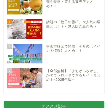
類や特徴・買える直売所まと
め！！
3
話題の「餃子の雪松」大人気の理
由とは！？＜無人販売直売所＞
4
横浜市緑区で開催！今月の【イベ
ント情報】まとめ！！
5
【全部無料】「まちがいさがし」
がダウンロードできるサイトまと
め！<2025年版>
-オススメ記事-