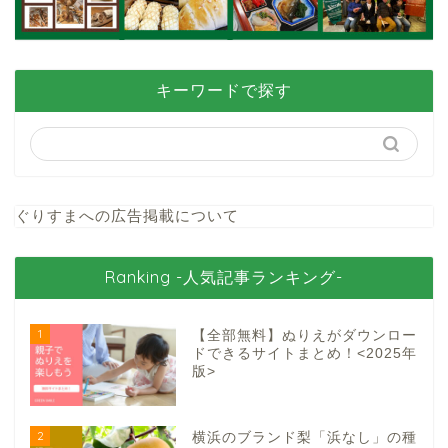
キーワードで探す
ぐりすまへの広告掲載について
Ranking -人気記事ランキング-
1
【全部無料】ぬりえがダウンロー
ドできるサイトまとめ！<2025年
版>
2
横浜のブランド梨「浜なし」の種