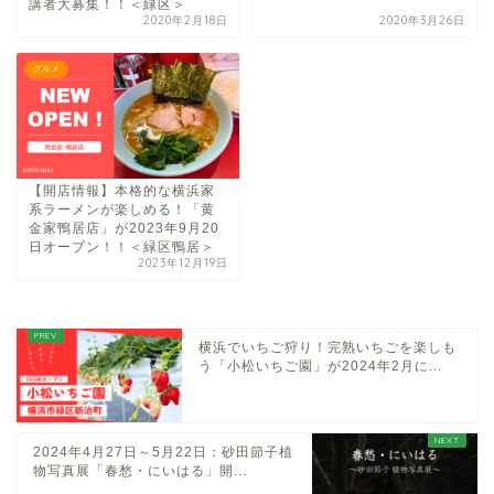
講者大募集！！＜緑区＞
2020年2月18日
2020年3月26日
グルメ
【開店情報】本格的な横浜家
系ラーメンが楽しめる！「黄
金家鴨居店」が2023年9月20
日オープン！！＜緑区鴨居＞
2023年12月19日
横浜でいちご狩り！完熟いちごを楽しも
う「小松いちご園」が2024年2月に...
2024年4月27日～5月22日：砂田節子植
物写真展「春愁・にいはる」開...