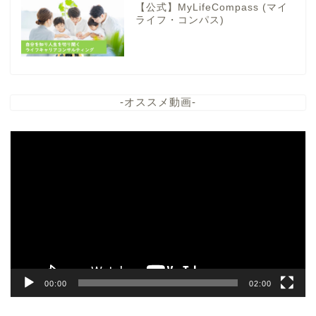
【公式】MyLifeCompass (マイ
ライフ・コンパス)
-オススメ動画-
動
画
プ
レ
ー
ヤ
ー
00:00
02:00