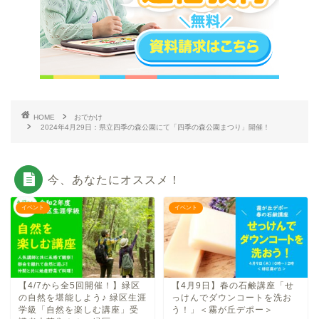
HOME
おでかけ
2024年4月29日：県立四季の森公園にて「四季の森公園まつり」開催！
今、あなたにオススメ！
イベント
イベント
【4/7から全5回開催！】緑区
【4月9日】春の石鹸講座「せ
の自然を堪能しよう♪ 緑区生涯
っけんでダウンコートを洗お
学級「自然を楽しむ講座」受
う！」＜霧が丘デポー＞