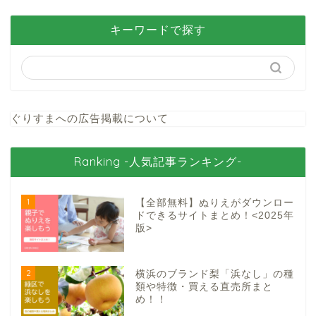
キーワードで探す
ぐりすまへの広告掲載について
Ranking -人気記事ランキング-
1
【全部無料】ぬりえがダウンロー
ドできるサイトまとめ！<2025年
版>
2
横浜のブランド梨「浜なし」の種
類や特徴・買える直売所まと
め！！