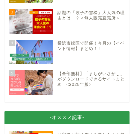
3
話題の「餃子の雪松」大人気の理
由とは！？＜無人販売直売所＞
4
横浜市緑区で開催！今月の【イベ
ント情報】まとめ！！
5
【全部無料】「まちがいさがし」
がダウンロードできるサイトまと
め！<2025年版>
-オススメ記事-