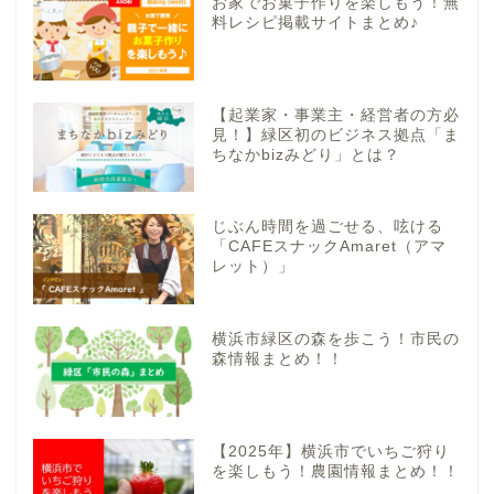
お家でお菓子作りを楽しもう！無
料レシピ掲載サイトまとめ♪
【起業家・事業主・経営者の方必
見！】緑区初のビジネス拠点「ま
ちなかbizみどり」とは？
じぶん時間を過ごせる、呟ける
「CAFEスナックAmaret（アマ
レット）」
横浜市緑区の森を歩こう！市民の
森情報まとめ！！
【2025年】横浜市でいちご狩り
を楽しもう！農園情報まとめ！！