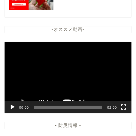
-オススメ動画-
動
画
プ
レ
ー
ヤ
ー
00:00
02:00
- 防災情報 -