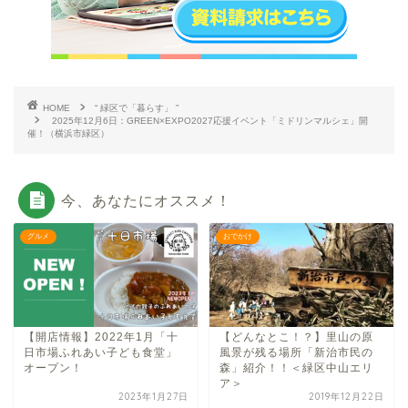
HOME
“ 緑区で「暮らす」 ”
2025年12月6日：GREEN×EXPO2027応援イベント「ミドリンマルシェ」開
催！（横浜市緑区）
今、あなたにオススメ！
グルメ
おでかけ
【開店情報】2022年1月「十
【どんなとこ！？】里山の原
日市場ふれあい子ども食堂」
風景が残る場所「新治市民の
オープン！
森」紹介！！＜緑区中山エリ
ア＞
2023年1月27日
2019年12月22日