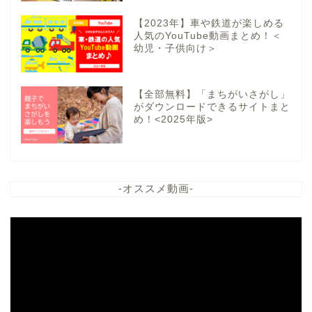
【2023年】車や鉄道が楽しめる
人気のYouTube動画まとめ！＜
幼児・子供向け＞
【全部無料】「まちがいさがし」
がダウンロードできるサイトまと
め！<2025年版>
-オススメ動画-
動
画
プ
レ
ー
ヤ
ー