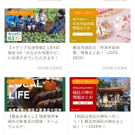
“ 緑区で「暮らす」 ”
“ 緑区で「暮らす」 ”
【メディア出演情報】1月4日
横浜市緑区の「年末年始休
放送 tvk「かながわ旬菜ナビ」
業」情報まとめ！（2025-
に出演させていただきます！
2026）
2025年12月31日
2025年12月30日
“ 緑区で「暮らす」 ”
“ 緑区で「暮らす」 ”
【農ある暮らし】地産地消★
【初詣は地元の神社へ行こ
緑区の飲食店の団体「チーム
う！】横浜市緑区の神社まと
ヴェルデ」
め！！＜2026年＞