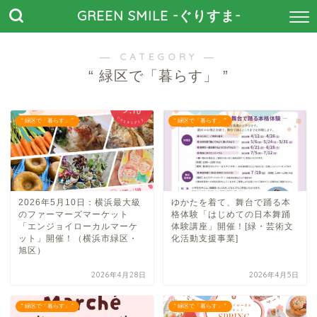
GREEN SMILE -ぐりすま-
― CATEGORY ―
“ 緑区で「暮らす」 ”
“ 緑区で「暮らす」 ”
“ 緑区で「暮らす」 ”
2026年5月10日：横浜最大級
ゆかたを着て、舞台で踊る本
のファーマーズマーケット
格体験「はじめての日本舞踊
「エンジョイローカルマーケ
体験講座」開催！[緑・芸術文
ット」開催！（横浜市緑区・
化活動支援事業]
旭区）
2026年4月28日
2026年4月5日
“ 緑区で「暮らす」 ”
“ 緑区で「暮らす」 ”