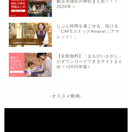
横浜市緑区の神社まとめ！！＜
2026年＞
じぶん時間を過ごせる、呟ける
「CAFEスナックAmaret（アマ
レット）」
【全部無料】「まちがいさがし」
がダウンロードできるサイトまと
め！<2025年版>
-オススメ動画-
動
画
プ
レ