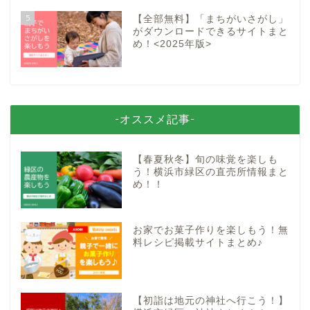
5
【全部無料】「まちがいさがし」
がダウンロードできるサイトまと
め！<2025年版>
-オススメ記事-
【春夏秋冬】旬の味覚を楽しも
う！横浜市緑区の直売所情報まと
め！！
お家でお菓子作りを楽しもう！無
料レシピ掲載サイトまとめ♪
【初詣は地元の神社へ行こう！】