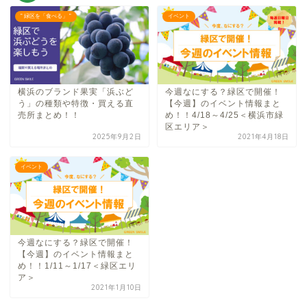
” 緑区を「食べる」 ”
イベント
横浜のブランド果実「浜ぶど
今週なにする？緑区で開催！
う」の種類や特徴・買える直
【今週】のイベント情報まと
売所まとめ！！
め！！4/18～4/25＜横浜市緑
区エリア＞
2025年9月2日
2021年4月18日
イベント
今週なにする？緑区で開催！
【今週】のイベント情報まと
め！！1/11～1/17＜緑区エリ
ア＞
2021年1月10日