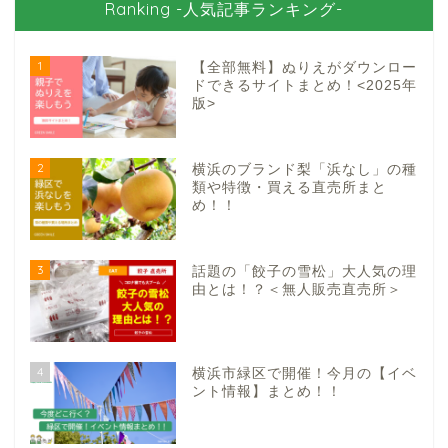
Ranking -人気記事ランキング-
1
【全部無料】ぬりえがダウンロー
ドできるサイトまとめ！<2025年
版>
2
横浜のブランド梨「浜なし」の種
類や特徴・買える直売所まと
め！！
3
話題の「餃子の雪松」大人気の理
由とは！？＜無人販売直売所＞
4
横浜市緑区で開催！今月の【イベ
ント情報】まとめ！！