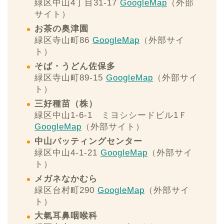
緑区中山4丁目31-17
GoogleMap
（外部
サイト）
お茶の奥津園
緑区寺山町86
GoogleMap
（外部サイ
ト）
そば・うどん佐保多
緑区寺山町89-15
GoogleMap
（外部サイ
ト）
三好種苗（株）
緑区中山1-6-1 ミヨシシードビル1Ｆ
GoogleMap
（外部サイト）
中山バッティングセンター
緑区中山4-1-21
GoogleMap
（外部サイ
ト）
メガネなかむら
緑区台村町290
GoogleMap
（外部サイ
ト）
大氣耳鼻咽喉科