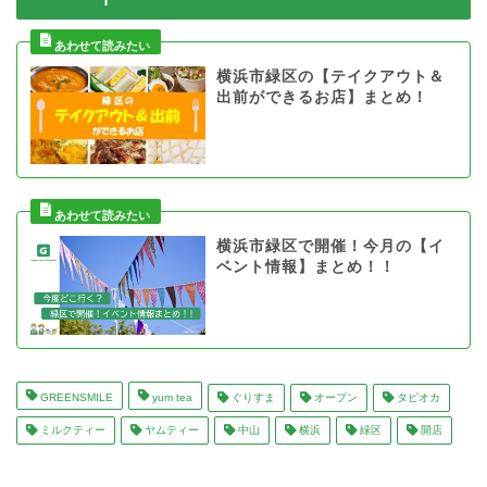
横浜市緑区の【テイクアウト＆
出前ができるお店】まとめ！
横浜市緑区で開催！今月の【イ
ベント情報】まとめ！！
GREENSMILE
yum tea
ぐりすま
オープン
タピオカ
ミルクティー
ヤムティー
中山
横浜
緑区
開店