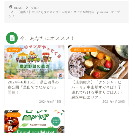
HOME
グルメ
【開店！】中山にもタピオカブーム到来！タピオカ専門店「yum tea」オープ
ン！
今、あなたにオススメ！
おでかけ
” 緑区を「食べる」 ”
2024年6月16日：県立四季の
【店舗紹介】「クンジャ・ビ
森公園「里山でつながるワ」
ハーリ」中山駅すぐそば！子
開催！
連れで行ける手作りごはん♪＜
緑区中山エリア＞
2024年6月11日
2021年4月20日
イベント