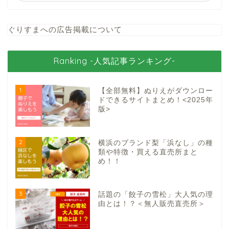
ぐりすまへの広告掲載について
Ranking -人気記事ランキング-
1
【全部無料】ぬりえがダウンロー
ドできるサイトまとめ！<2025年
版>
2
横浜のブランド梨「浜なし」の種
類や特徴・買える直売所まと
め！！
3
話題の「餃子の雪松」大人気の理
由とは！？＜無人販売直売所＞