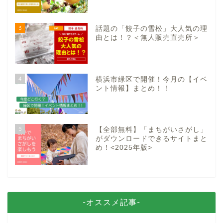
3
話題の「餃子の雪松」大人気の理
由とは！？＜無人販売直売所＞
4
横浜市緑区で開催！今月の【イベ
ント情報】まとめ！！
5
【全部無料】「まちがいさがし」
がダウンロードできるサイトまと
め！<2025年版>
-オススメ記事-