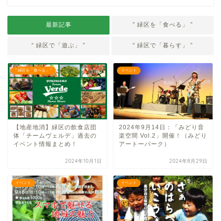
最新記事
” 緑区を「食べる」 ”
“ 緑区で「遊ぶ」 ”
“ 緑区で「暮らす」 ”
” 緑区を「食べる」 ”
イベント
【地産地消】緑区の飲食店団
2024年9月14日：「みどり音
体「チームヴェルデ」過去の
楽空間 Vol.2」開催！（みどり
イベント情報まとめ！
アートーパーク）
2024年10月1日
2024年8月29日
イベント
イベント