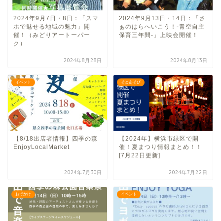
2024年9月7日・8日：「スマ
2024年9月13日・14日：「さ
ホで魅せる地域の魅力」開
ぁのはらへいこう！-青空自主
催！（みどりアートーパー
保育三年間-」上映会開催！
ク）
2024年8月28日
2024年8月13日
イベント
そとあそび
【8/18出店者情報】四季の森
【2024年】横浜市緑区で開
EnjoyLocalMarket
催！夏まつり情報まとめ！！
[7月22日更新]
2024年7月30日
2024年7月22日
おでかけ
イベント