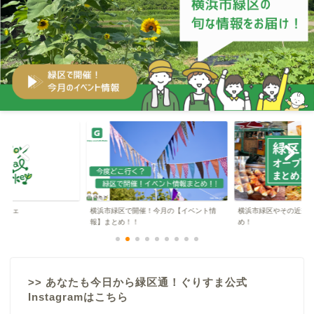
緑区の暮らし
で開催！今月の【イベント情
横浜市緑区やその近郊のオープン情報まと
横浜市緑区に住
！！
め！
気になる点を緑区育
>> あなたも今日から緑区通！ぐりすま公式
Instagramはこちら