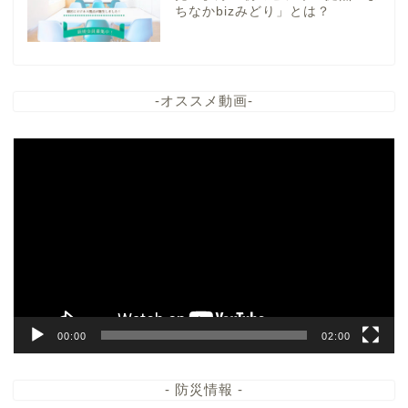
ちなかbizみどり」とは？
-オススメ動画-
動
画
プ
レ
ー
ヤ
ー
00:00
02:00
- 防災情報 -