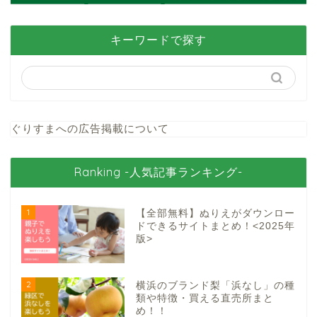
キーワードで探す
ぐりすまへの広告掲載について
Ranking -人気記事ランキング-
1
【全部無料】ぬりえがダウンロー
ドできるサイトまとめ！<2025年
版>
2
横浜のブランド梨「浜なし」の種
類や特徴・買える直売所まと
め！！