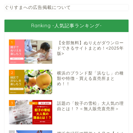
ぐりすまへの広告掲載について
Ranking -人気記事ランキング-
1
【全部無料】ぬりえがダウンロー
ドできるサイトまとめ！<2025年
版>
2
横浜のブランド梨「浜なし」の種
類や特徴・買える直売所まと
め！！
3
話題の「餃子の雪松」大人気の理
由とは！？＜無人販売直売所＞