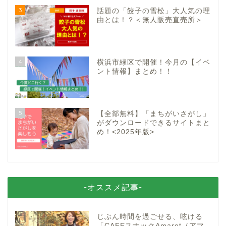
3
話題の「餃子の雪松」大人気の理
由とは！？＜無人販売直売所＞
4
横浜市緑区で開催！今月の【イベ
ント情報】まとめ！！
5
【全部無料】「まちがいさがし」
がダウンロードできるサイトまと
め！<2025年版>
-オススメ記事-
じぶん時間を過ごせる、呟ける
「CAFEスナックAmaret（アマ