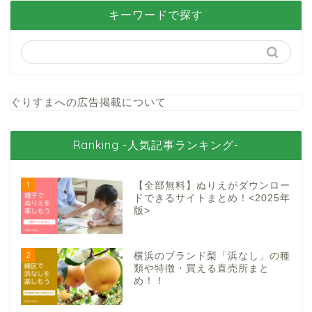
キーワードで探す
ぐりすまへの広告掲載について
Ranking -人気記事ランキング-
1
【全部無料】ぬりえがダウンロー
ドできるサイトまとめ！<2025年
版>
2
横浜のブランド梨「浜なし」の種
類や特徴・買える直売所まと
め！！