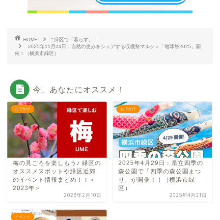
HOME
“ 緑区で「暮らす」 ”
2025年11月24日：自然の恵みをシェアする収穫祭マルシェ「地球祭2025」開
催！（横浜市緑区）
今、あなたにオススメ！
おでかけ
おでかけ
梅の見ごろを楽しもう♪ 緑区の
2025年4月29日：県立四季の
オススメスポットや緑区近郊
森公園で「四季の森公園まつ
のイベント情報まとめ！！＜
り」が開催！！（横浜市緑
2023年＞
区）
2023年2月10日
2025年4月21日
イベント