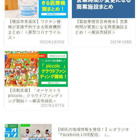
【横浜市青葉区】ワクチン接
【緊急事態宣言再発令】営業
種が直接予約できる医療機関
時間が変更になる商業施設ま
まとめ！＜新型コロナウイル
とめ！＜横浜市緑区＞
ス＞
2022年2月20日
2021年1月8日
クラウドファンディング
【活動支援】「オーケストラ
piccolo」クラウドファンディ
ング開始！＜横浜市緑区＞
2021年2月17日
【緑区の地域情報を発信！】レオラジオ
「Facebook LIVE配信」（...