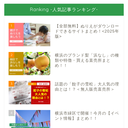
Ranking -人気記事ランキング-
1
【全部無料】ぬりえがダウンロー
ドできるサイトまとめ！<2025年
版>
2
横浜のブランド梨「浜なし」の種
類や特徴・買える直売所まと
め！！
3
話題の「餃子の雪松」大人気の理
由とは！？＜無人販売直売所＞
4
横浜市緑区で開催！今月の【イベ
ント情報】まとめ！！