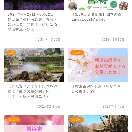
2024年4月27日～5月22日：
【3/30出店者情報】四季の森
砂田節子植物写真展「春愁・
EnjoyLocalMarket
にいはる」開催！（にいはる
里山交流センター）
2024年4月23日
2024年3月23日
公園
おでかけ
【どんなとこ！？】自然を満
【横浜市緑区】お花見ができ
喫！「四季の森公園」紹
る公園まとめ！
介！！＜緑区中山エリア＞
2023年2月18日
2023年1月15日
おでかけ
おでかけ