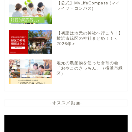
【公式】MyLifeCompass (マイ
ライフ・コンパス)
【初詣は地元の神社へ行こう！】
横浜市緑区の神社まとめ！！＜
2026年＞
地元の農産物を使った食育の会
「おやこのきっちん」（横浜市緑
区）
-オススメ動画-
動
画
プ