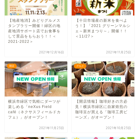
【地産地消】みどりグルメス
【十日市場産の新米を食べよ
タンプラリー開催！緑区の地
う！】「2021 グリーンマルシ
産地消サポート店でお食事を
ェ～新米まつり～」開催！！
して景品をもらおう！！＜
＜11/27＞
2021-2022＞
2021年12月16日
2021年11月25日
開店
グルメ
横浜市緑区で気軽にダーツが
【開店情報】珈琲好きの方必
楽しめる「neXus Field
見！横浜市緑区に自家焙煎の
café（ネクサスフィールドカ
珈琲豆が買える「珈琲工房ビ
フェ）」がオープン！
ーンズ」がオープン！
2021年11月23日
2021年10月23日