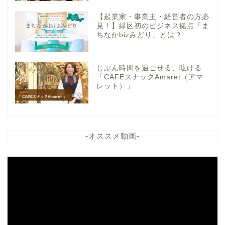
【起業家・事業主・経営者の方必
見！】緑区初のビジネス拠点「ま
ちなかbizみどり」とは？
じぶん時間を過ごせる、呟ける
「CAFEスナックAmaret（アマ
レット）」
-オススメ動画-
動
画
プ
レ
ー
ヤ
ー