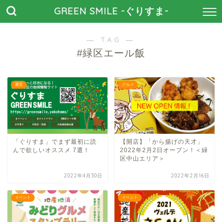
GREEN SMILE -ぐりすま-
― TAG ―
#緑区エール飯
運営
グルメ
「ぐりすま」でまず最初に読
【開店】「から揚げの天才」
んで欲しいオススメ 7選！
2022年2月2日オープン！＜緑
区中山エリア＞
2022年4月30日
2022年2月16日
イベント
イベント