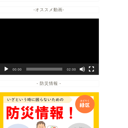
-オススメ動画-
動
画
プ
レ
ー
ヤ
ー
00:00
02:00
- 防災情報 -