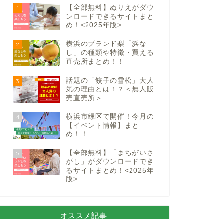
【全部無料】ぬりえがダウ
1
ンロードできるサイトまと
め！<2025年版>
横浜のブランド梨「浜な
2
し」の種類や特徴・買える
直売所まとめ！！
話題の「餃子の雪松」大人
3
気の理由とは！？＜無人販
売直売所＞
横浜市緑区で開催！今月の
4
【イベント情報】まと
め！！
【全部無料】「まちがいさ
5
がし」がダウンロードでき
るサイトまとめ！<2025年
版>
-オススメ記事-