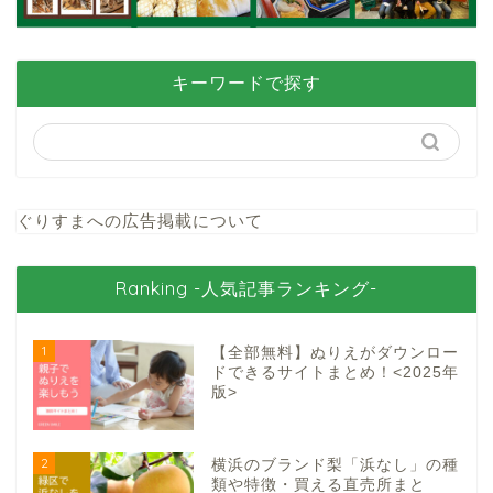
キーワードで探す
ぐりすまへの広告掲載について
Ranking -人気記事ランキング-
1
【全部無料】ぬりえがダウンロー
ドできるサイトまとめ！<2025年
版>
2
横浜のブランド梨「浜なし」の種
類や特徴・買える直売所まと