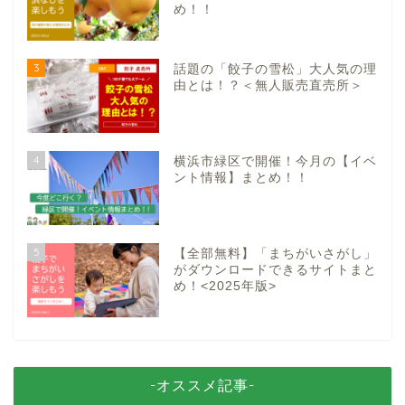
め！！
3
話題の「餃子の雪松」大人気の理
由とは！？＜無人販売直売所＞
4
横浜市緑区で開催！今月の【イベ
ント情報】まとめ！！
5
【全部無料】「まちがいさがし」
がダウンロードできるサイトまと
め！<2025年版>
-オススメ記事-