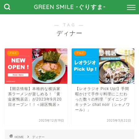
GREEN SMILE -ぐりすま-
― TAG ―
ディナー
グルメ
グルメ
【開店情報】本格的な横浜家
【レオラジオ Pick Up!】手間
系ラーメンが楽しめる！「黄
暇かけて手作り料理にこだわ
金家鴨居店」が2023年9月20
った数々の料理「ダイニング
日オープン！！＜緑区鴨居＞
キッチン chat noir（シャノワ
ール）」
2023年12月19日
2023年3月22日
HOME
ディナー