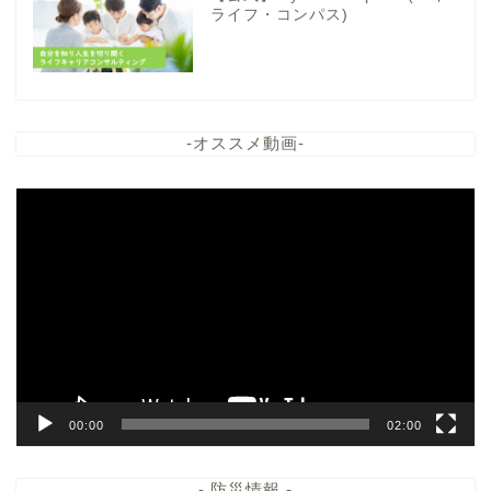
ライフ・コンパス)
-オススメ動画-
動
画
プ
レ
ー
ヤ
ー
00:00
02:00
- 防災情報 -