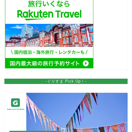
-ぐりすま Pick Up！-