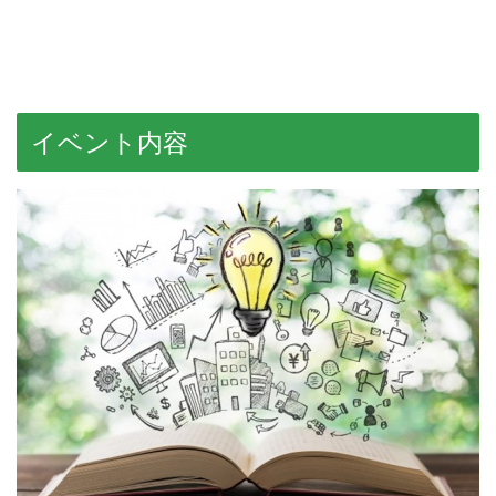
イベント内容