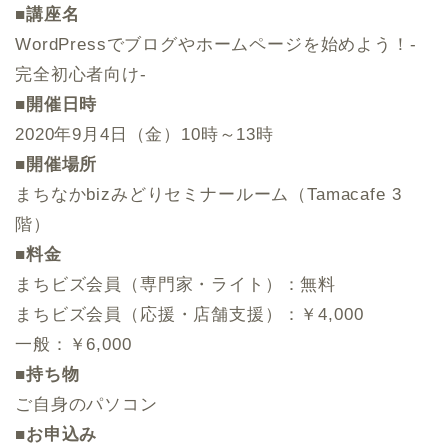
■講座名
WordPressでブログやホームページを始めよう！-
完全初心者向け-
■開催日時
2020年9月4日（金）10時～13時
■開催場所
まちなかbizみどりセミナールーム（Tamacafe 3
階）
■料金
まちビズ会員（専門家・ライト）：無料
まちビズ会員（応援・店舗支援）：￥4,000
一般：￥6,000
■持ち物
ご自身のパソコン
■お申込み