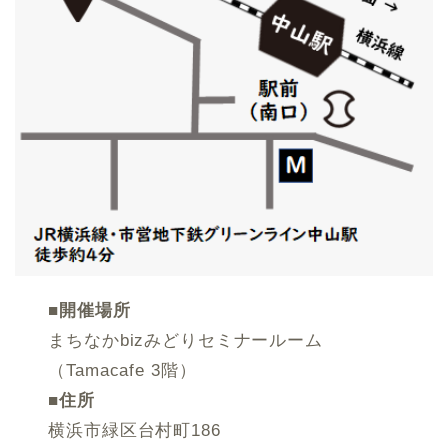
■開催場所
まちなかbizみどりセミナールーム
（Tamacafe 3階）
■住所
横浜市緑区台村町186