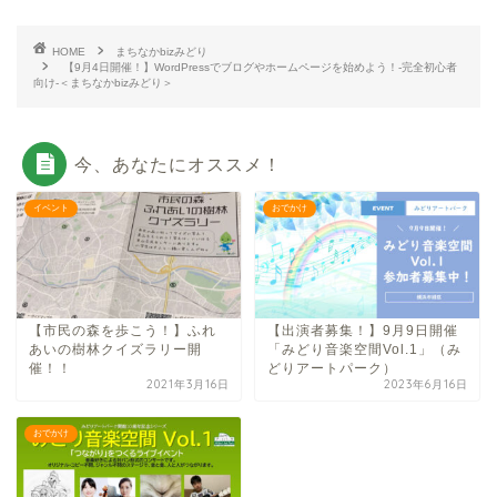
HOME
まちなかbizみどり
【9月4日開催！】WordPressでブログやホームページを始めよう！-完全初心者
向け-＜まちなかbizみどり＞
今、あなたにオススメ！
イベント
おでかけ
【市民の森を歩こう！】ふれ
【出演者募集！】9月9日開催
あいの樹林クイズラリー開
「みどり音楽空間Vol.1」（み
催！！
どりアートパーク）
2021年3月16日
2023年6月16日
おでかけ