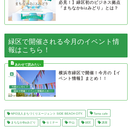
必見！】緑区初のビジネス拠点
「まちなかbizみどり」とは？
緑区で開催される今月のイベント情
報はこちら！
横浜市緑区で開催！今月の【イ
ベント情報】まとめ！！
NPO法人まちづくりエージェント SIDE BEACH CITY.
Tama cafe
まちなかBizみどり
セミナー
中山
緑区
講座