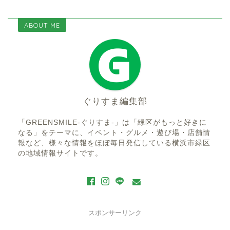
ABOUT ME
ぐりすま編集部
「GREENSMILE-ぐりすま-」は「緑区がもっと好きに
なる」をテーマに、イベント・グルメ・遊び場・店舗情
報など、様々な情報をほぼ毎日発信している横浜市緑区
の地域情報サイトです。
スポンサーリンク