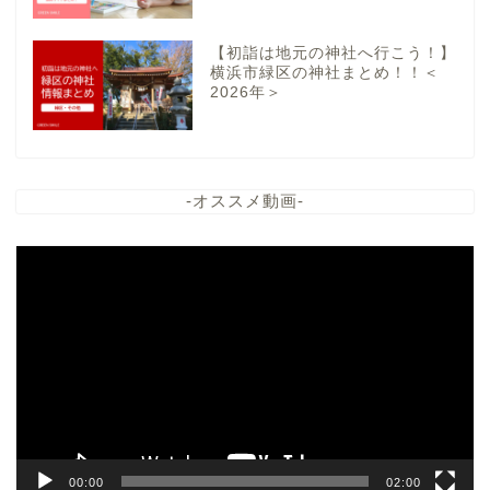
【初詣は地元の神社へ行こう！】
横浜市緑区の神社まとめ！！＜
2026年＞
-オススメ動画-
動
画
プ
レ
ー
ヤ
ー
00:00
02:00