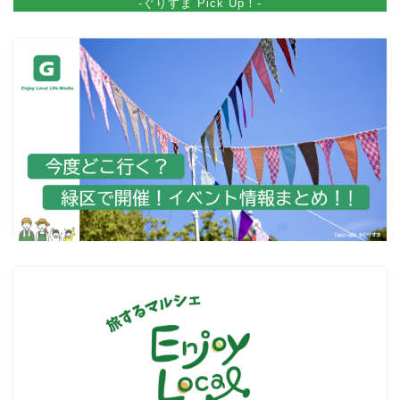
-ぐりすま Pick Up！-