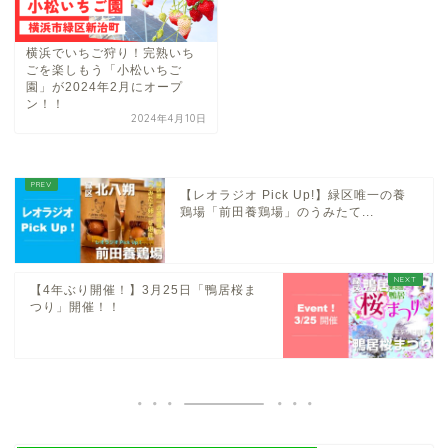
横浜でいちご狩り！完熟いち
ごを楽しもう「小松いちご
園」が2024年2月にオープ
ン！！
2024年4月10日
【レオラジオ Pick Up!】緑区唯一の養
鶏場「前田養鶏場」のうみたて...
【4年ぶり開催！】3月25日「鴨居桜ま
つり」開催！！