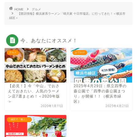
HOME
グルメ
【開店情報】横浜家系ラーメン「晴天家 十日市場店」に行ってきた！＜横浜市
緑区＞
今、あなたにオススメ！
グルメ
おでかけ
【必見！】今「中山」でおさ
2025年4月29日：県立四季の
えておきたい、人気のラーメ
森公園で「四季の森公園まつ
ン店7選まとめ！＜2020年版
り」が開催！！（横浜市緑
＞
区）
2020年1月11日
2025年4月21日
“ 緑区で「遊ぶ」 ”