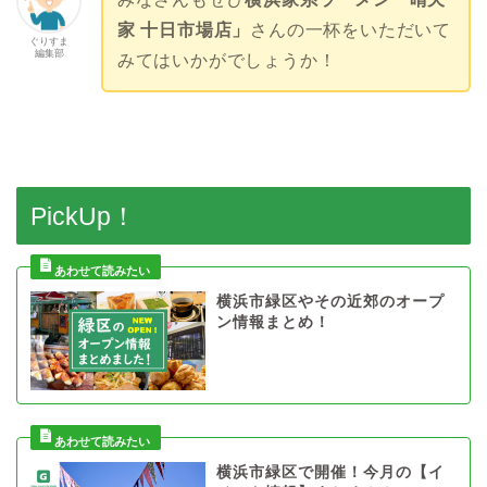
家 十日市場店」
さんの一杯をいただいて
ぐりすま
編集部
みてはいかがでしょうか！
PickUp！
横浜市緑区やその近郊のオープ
ン情報まとめ！
横浜市緑区で開催！今月の【イ