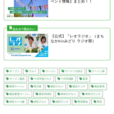
ベント情報】まとめ！！
【公式】「レオラジオ」（まち
なかbizみどり ラジオ部）
オープン
グルメ
ラーメン
ラーメン大好き
ラーメン屋
ラーメン最高
十日市場グルメ
十日市場駅
家系
家系ラーメン
晴天家
横浜グルメ
横浜ランチ
横浜家系
横浜家系ラーメン
横浜市緑区
神奈川グルメ
神奈川ランチ
緑区エール飯
緑区グルメ
緑区ランチ
豚骨醤油
開店