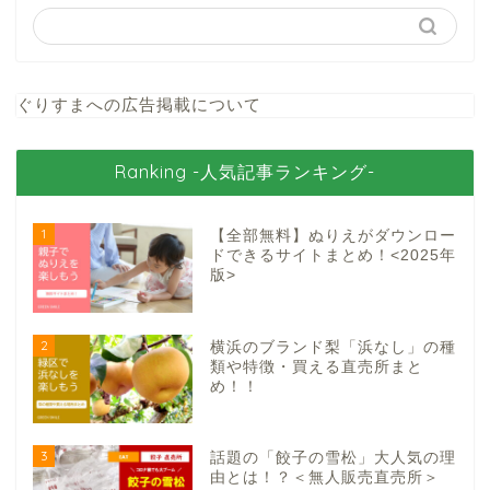
ぐりすまへの広告掲載について
Ranking -人気記事ランキング-
1
【全部無料】ぬりえがダウンロー
ドできるサイトまとめ！<2025年
版>
2
横浜のブランド梨「浜なし」の種
類や特徴・買える直売所まと
め！！
3
話題の「餃子の雪松」大人気の理
由とは！？＜無人販売直売所＞