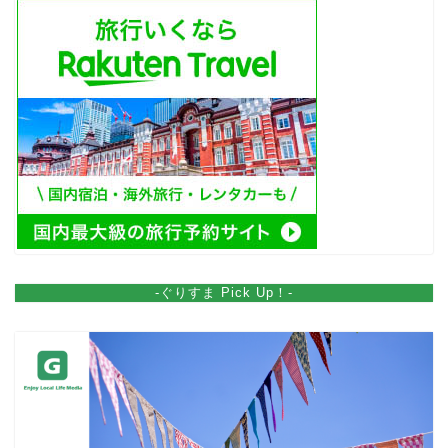
-ぐりすま Pick Up！-