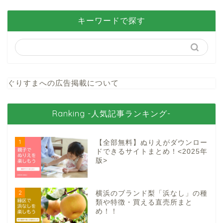
キーワードで探す
ぐりすまへの広告掲載について
Ranking -人気記事ランキング-
1
【全部無料】ぬりえがダウンロー
ドできるサイトまとめ！<2025年
版>
2
横浜のブランド梨「浜なし」の種
類や特徴・買える直売所まと
め！！