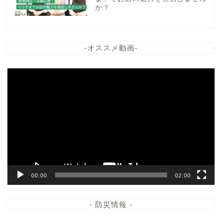
か？
-オススメ動画-
動
画
プ
レ
ー
ヤ
ー
00:00
02:00
- 防災情報 -