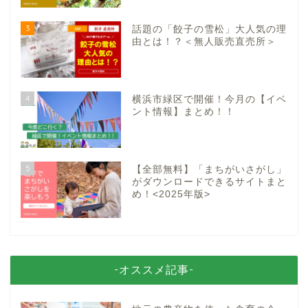
3
話題の「餃子の雪松」大人気の理
由とは！？＜無人販売直売所＞
4
横浜市緑区で開催！今月の【イベ
ント情報】まとめ！！
5
【全部無料】「まちがいさがし」
がダウンロードできるサイトまと
め！<2025年版>
-オススメ記事-