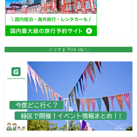
-ぐりすま Pick Up！-