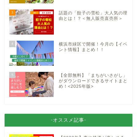
3
話題の「餃子の雪松」大人気の理
由とは！？＜無人販売直売所＞
4
横浜市緑区で開催！今月の【イベ
ント情報】まとめ！！
5
【全部無料】「まちがいさがし」
がダウンロードできるサイトまと
め！<2025年版>
-オススメ記事-