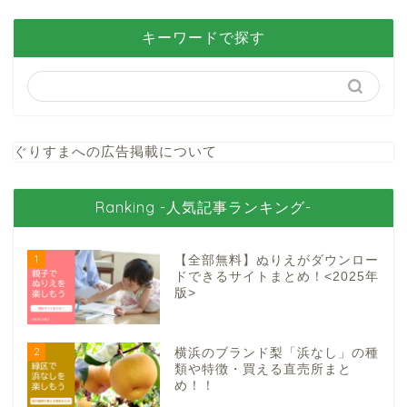
キーワードで探す
ぐりすまへの広告掲載について
Ranking -人気記事ランキング-
1
【全部無料】ぬりえがダウンロー
ドできるサイトまとめ！<2025年
版>
2
横浜のブランド梨「浜なし」の種
類や特徴・買える直売所まと
め！！