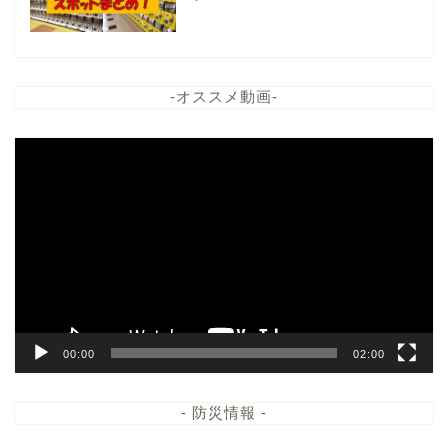
-オススメ動画-
動
画
プ
レ
ー
ヤ
ー
00:00
02:00
- 防災情報 -