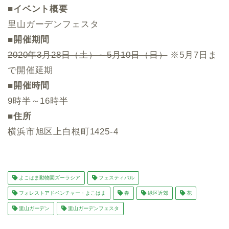
■イベント概要
里山ガーデンフェスタ
■開催期間
2020年3月28日（土）～5月10日（日）
※5月7日ま
で開催延期
■開催時間
9時半～16時半
■住所
横浜市旭区上白根町1425-4
よこはま動物園ズーラシア
フェスティバル
フォレストアドベンチャー・よこはま
春
緑区近郊
花
里山ガーデン
里山ガーデンフェスタ