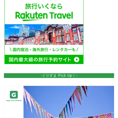
-ぐりすま Pick Up！-