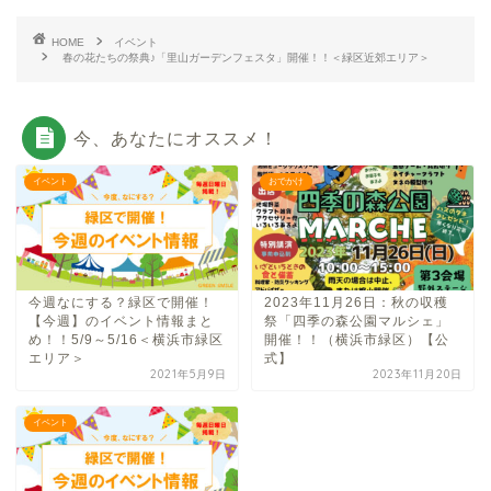
HOME
イベント
春の花たちの祭典♪「里山ガーデンフェスタ」開催！！＜緑区近郊エリア＞
今、あなたにオススメ！
イベント
おでかけ
今週なにする？緑区で開催！
2023年11月26日：秋の収穫
【今週】のイベント情報まと
祭「四季の森公園マルシェ」
め！！5/9～5/16＜横浜市緑区
開催！！（横浜市緑区）【公
エリア＞
式】
2021年5月9日
2023年11月20日
イベント