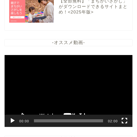
【全部無料】「まちがいさがし」
がダウンロードできるサイトまと
め！<2025年版>
-オススメ動画-
動
画
プ
レ
ー
ヤ
ー
00:00
02:00