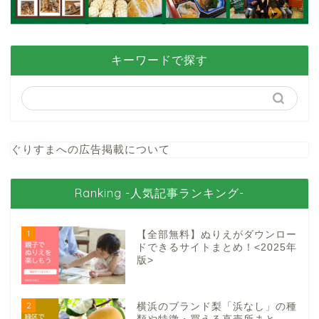
キーワードで探す
ぐりすまへの広告掲載について
Ranking -人気記事ランキング-
1
【全部無料】ぬりえがダウンロー
ドできるサイトまとめ！<2025年
版>
2
横浜のブランド梨「浜なし」の種