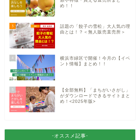
類や特徴・買える直売所まと
め！！
3
話題の「餃子の雪松」大人気の理
由とは！？＜無人販売直売所＞
4
横浜市緑区で開催！今月の【イベ
ント情報】まとめ！！
5
【全部無料】「まちがいさがし」
がダウンロードできるサイトまと
め！<2025年版>
-オススメ記事-