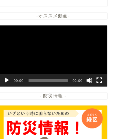
-オススメ動画-
動
画
プ
レ
ー
ヤ
ー
00:00
02:00
- 防災情報 -