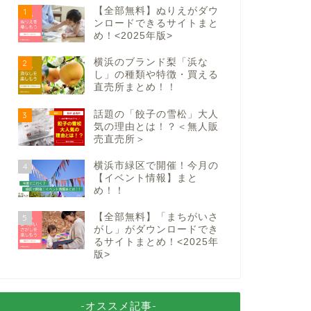
【全部無料】ぬりえがダウ
1
ンロードできるサイトまと
め！<2025年版>
横浜のブランド梨「浜な
2
し」の種類や特徴・買える
直売所まとめ！！
話題の「餃子の雪松」大人
3
気の理由とは！？＜無人販
売直売所＞
横浜市緑区で開催！今月の
4
【イベント情報】まと
め！！
【全部無料】「まちがいさ
5
がし」がダウンロードでき
るサイトまとめ！<2025年
版>
-オススメ記事-