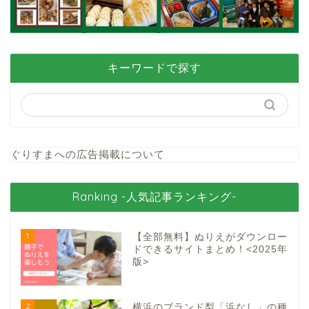
キーワードで探す
ぐりすまへの広告掲載について
Ranking -人気記事ランキング-
1
【全部無料】ぬりえがダウンロー
ドできるサイトまとめ！<2025年
版>
2
横浜のブランド梨「浜なし」の種