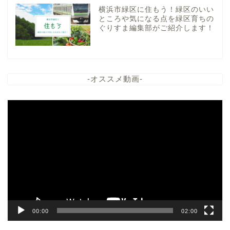
横浜市緑区に住もう！緑区のいい
ところや気になる点を緑区育ちの
ぐりすま編集部がご紹介します！
-オススメ動画-
動
画
プ
レ
ー
ヤ
ー
00:00
02:00