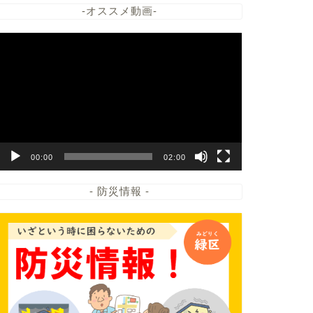
-オススメ動画-
動
画
プ
レ
ー
ヤ
ー
00:00
02:00
- 防災情報 -