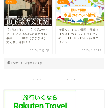
イベント
イベント
【1月31日まで！】令和2年度
今週なにする？緑区で開催！
アートによる緑区の魅力発信
【今週】のイベント情報まと
事業「山下学舎（まなびや）
め！！11/30～12/6＜緑区エ
文化祭」開催！！
リア＞
2020年12月10日
2020年11月29日
HOME
山下学舎文化祭