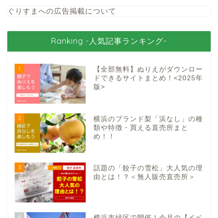
ぐりすまへの広告掲載について
Ranking -人気記事ランキング-
1
【全部無料】ぬりえがダウンロー
ドできるサイトまとめ！<2025年
版>
2
横浜のブランド梨「浜なし」の種
類や特徴・買える直売所まと
め！！
3
話題の「餃子の雪松」大人気の理
由とは！？＜無人販売直売所＞
4
横浜市緑区で開催！今月の【イベ